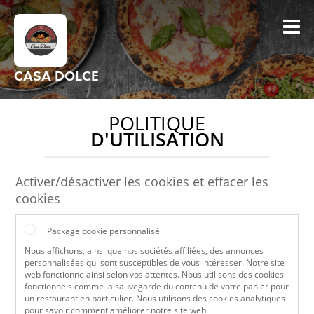
CASA DOLCE
POLITIQUE
D'UTILISATION
Activer/désactiver les cookies et effacer les
cookies
Package cookie personnalisé
Nous affichons, ainsi que nos sociétés affiliées, des annonces
personnalisées qui sont susceptibles de vous intéresser. Notre site
web fonctionne ainsi selon vos attentes. Nous utilisons des cookies
fonctionnels comme la sauvegarde du contenu de votre panier pour
un restaurant en particulier. Nous utilisons des cookies analytiques
pour savoir comment améliorer notre site web.